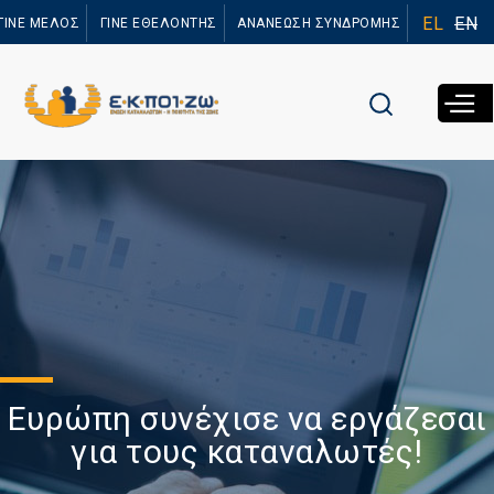
Παράκαμψη
EL
EN
ΓΙΝΕ ΜΕΛΟΣ
ΓΙΝΕ ΕΘΕΛΟΝΤΗΣ
ΑΝΑΝΕΩΣΗ ΣΥΝΔΡΟΜΗΣ
προς το
κυρίως
περιεχόμενο
Ευρώπη συνέχισε να εργάζεσαι
για τους καταναλωτές!