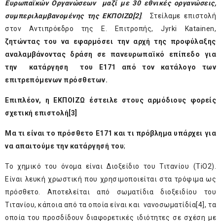
Ευρωπαϊκών Οργανώσεων μαζί με 30 εθνικές οργανώσεις,
συμπεριλαμβανομένης της ΕΚΠΟΙΖΩ
[2]
. Στείλαμε επιστολή
στον Αντιπρόεδρο της Ε. Επιτροπής, Jyrki Katainen,
ζητώντας του να εφαρμόσει την αρχή της προφύλαξης
αναλαμβάνοντας δράση σε πανευρωπαϊκό επίπεδο για
την κατάργηση του Ε171 από τον κατάλογο των
επιτρεπόμενων πρόσθετων.
Επιπλέον, η ΕΚΠΟΙΖΩ έστειλε στους αρμόδιους φορείς
σχετική επιστολή
[3]
Μα τι είναι το πρόσθετο Ε171 και τι πρόβλημα υπάρχει για
να απαιτούμε την κατάργησή του
;
Το χημικό του όνομα είναι Διοξείδιο του Τιτανίου (TiO2).
Είναι λευκή χρωστική που χρησιμοποιείται στα τρόφιμα ως
πρόσθετο. Αποτελείται από σωματίδια διοξειδίου του
Τιτανίου, κάποια από τα οποία είναι και νανοσωματίδία
[4]
, τα
οποία του προσδίδουν διαφορετικές ιδιότητες σε σχέση με