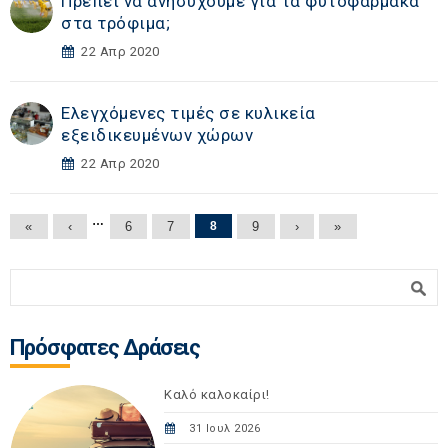
Πρέπει να ανησυχούμε για τα φυτοφάρμακα
στα τρόφιμα;
22 Απρ 2020
Ελεγχόμενες τιμές σε κυλικεία
εξειδικευμένων χώρων
22 Απρ 2020
Σελίδες
…
«
‹
6
7
8
9
›
»
Φόρμα αναζήτησης
Αναζήτηση
Πρόσφατες Δράσεις
Καλό καλοκαίρι!
31 Ιουλ 2026