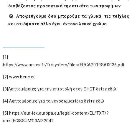
διαβάζοντας προσεκτικά την ετικέτα των τροφίμων
Αποφεύγουμε όσο μπορούμε τα γλυκά, τις τσίχλες
και οτιδήποτε άλλο έχει έντονο λευκό χρώμα
[1]
https://www.an
ses.fr/fr/system/files/ERCA2019SA0036.pdf
[2]
www.beuc.eu
[3]
Λεπτομέρειες για την επιστολή στον ΕΦΕΤ δείτε
ε
δώ
[4]
Λεπτομέρειες για τα νανοσωματίδια δείτε
εδώ
[5]
https://eur-lex.europa.eu/legal-content/EL/TXT/?
uri=LEGISSUM%3Al32042