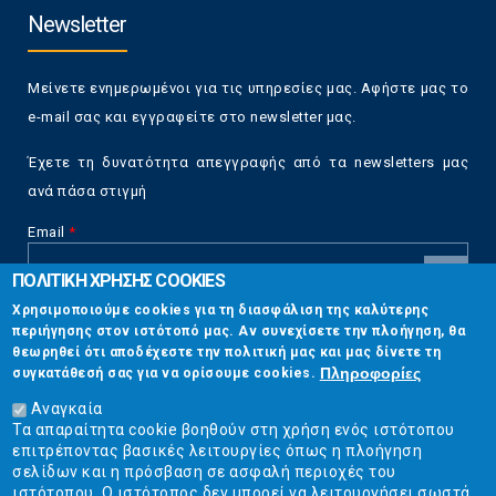
Newsletter
Μείνετε ενημερωμένοι για τις υπηρεσίες μας. Αφήστε μας το
e-mail σας και εγγραφείτε στο newsletter μας.
Έχετε τη δυνατότητα απεγγραφής από τα newsletters μας
ανά πάσα στιγμή
Email
*
ΠΟΛΙΤΙΚΗ ΧΡΗΣΗΣ COOKIES
CAPTCHA
Χρησιμοποιούμε cookies για τη διασφάλιση της καλύτερης
This
περιήγησης στον ιστότοπό μας. Αν συνεχίσετε την πλοήγηση, θα
Επικοινωνία
question is
θεωρηθεί ότι αποδέχεστε την πολιτική μας και μας δίνετε τη
for testing
Πληροφορίες
συγκατάθεσή σας για να ορίσουμε cookies.
whether or
Στουρνάρη 17, Αθήνα 10683
not you are a
Αναγκαία
human visitor
Τα απαραίτητα cookie βοηθούν στη χρήση ενός ιστότοπου
2103304444
and to
επιτρέποντας βασικές λειτουργίες όπως η πλοήγηση
prevent
σελίδων και η πρόσβαση σε ασφαλή περιοχές του
info@ekpizo.gr
automated
ιστότοπου. Ο ιστότοπος δεν μπορεί να λειτουργήσει σωστά