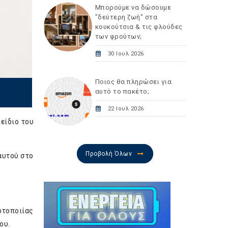
Μπορούμε να δώσουμε
"δεύτερη ζωή" στα
κουκούτσια & τις φλούδες
των φρούτων;
30 Ιουλ 2026
Ποιος θα πληρώσει για
αυτό το πακέτο;
22 Ιουλ 2026
ξείδιο του
Προβολή Όλων
 αυτού στο
ρτοποιίας
ου.