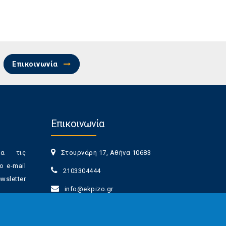
Επικοινωνία
Επικοινωνία
ια τις
Στουρνάρη 17, Αθήνα 10683
ο e-mail
2103304444
sletter
info@ekpizo.gr
www.ekpizo.gr
γγραφής
Δευ - Πεμ:
10:00 πμ - 2:00 μμ
νά πάσα