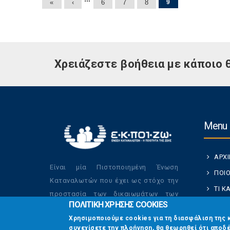
Σελίδες
«
‹
6
7
8
9
Χρειάζεστε βοήθεια με κάποιο 
Menu
ΑΡΧ
Είναι μία Πιστοποιημένη Ένωση
ΠΟΙΟ
Καταναλωτών που έχει ως στόχο την
ΤΙ 
προστασία των δικαιωμάτων των
ΠΟΛΙΤΙΚΗ ΧΡΗΣΗΣ COOKIES
ΚΑΤ
καταναλωτών και την βελτίωση της
Χρησιμοποιούμε cookies για τη διασφάλιση της 
ποιότητας της ζωής τους.
ΟΙ Δ
συνεχίσετε την πλοήγηση, θα θεωρηθεί ότι αποδέ