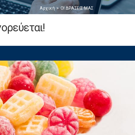
Αρχική
ΟΙ ΔΡΑΣΕΙΣ ΜΑΣ
γορεύεται!