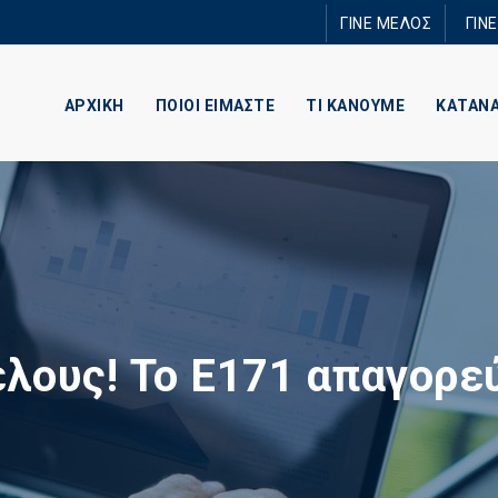
Παράκαμψη
ΓΙΝΕ ΜΕΛΟΣ
ΓΙΝ
προς το
κυρίως
περιεχόμενο
ΑΡΧΙΚΗ
ΠΟΙΟΙ ΕΙΜΑΣΤΕ
ΤΙ ΚΑΝΟΥΜΕ
ΚΑΤΑΝ
έλους! Το Ε171 απαγορεύ