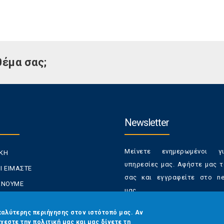
θέμα σας;
Newsletter
Μείνετε ενημερωμένοι γ
ΙΚΗ
υπηρεσίες μας. Αφήστε μας τ
Ι ΕΙΜΑΣΤΕ
σας και εγγραφείτε στο new
ΚΑΝΟΥΜΕ
μας.
ΑΝΑΛΩΤΕΣ
Έχετε τη δυνατότητα απε
καλύτερης περιήγησης στον ιστότοπό μας. Αν
ΡΑΣΕΙΣ ΜΑΣ
χεστε την πολιτική μας και μας δίνετε τη
από τα newsletters μας α