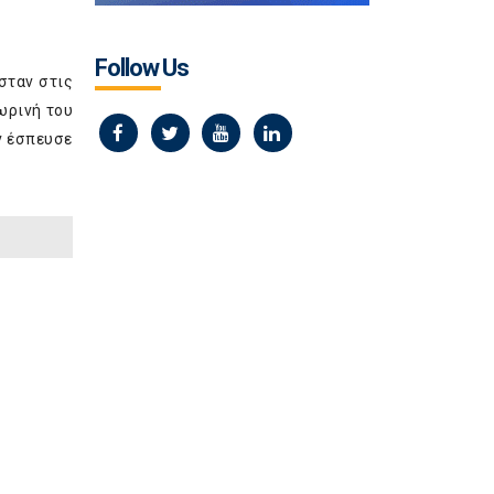
Follow Us
σταν στις
ωρινή του
ν έσπευσε