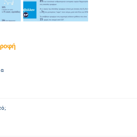
τροφή
ια
τό;