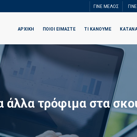
Παράκαμψη
ΓΙΝΕ ΜΕΛΟΣ
ΓΙΝ
προς το
κυρίως
περιεχόμενο
ΑΡΧΙΚΗ
ΠΟΙΟΙ ΕΙΜΑΣΤΕ
ΤΙ ΚΑΝΟΥΜΕ
ΚΑΤΑΝ
α άλλα τρόφιμα στα σκο