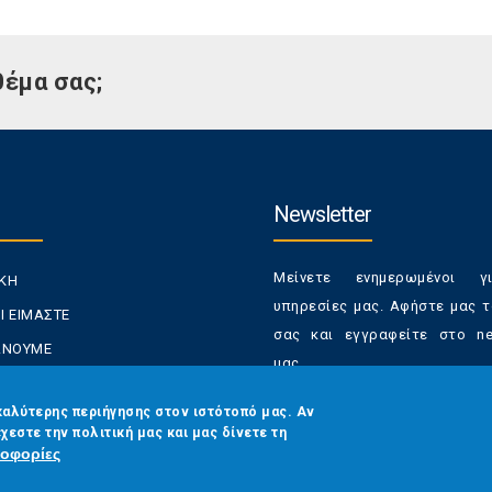
θέμα σας;
Newsletter
Μείνετε ενημερωμένοι γ
ΙΚΗ
υπηρεσίες μας. Αφήστε μας τ
Ι ΕΙΜΑΣΤΕ
σας και εγγραφείτε στο new
ΚΑΝΟΥΜΕ
μας.
ΑΝΑΛΩΤΕΣ
Έχετε τη δυνατότητα απε
καλύτερης περιήγησης στον ιστότοπό μας. Αν
ΡΑΣΕΙΣ ΜΑΣ
χεστε την πολιτική μας και μας δίνετε τη
από τα newsletters μας α
ΟΙΝΩΝΙΑ
οφορίες
στιγμή