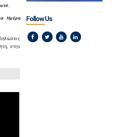
αυτό.
Follow Us
ια Ημέρα
 δηλώσεις
ήτη, στην