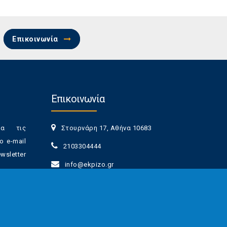
Επικοινωνία
Επικοινωνία
ια τις
Στουρνάρη 17, Αθήνα 10683
ο e-mail
2103304444
sletter
info@ekpizo.gr
www.ekpizo.gr
γγραφής
Δευ - Πεμ:
10:00 πμ - 2:00 μμ
νά πάσα
Σάβ - Κυρ:
Κλειστά