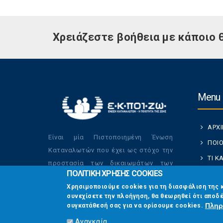
Χρειάζεστε βοήθεια με κάποιο 
Menu
ΑΡΧ
Είναι μία Πιστοποιημένη Ένωση
ΠΟΙΟ
Καταναλωτών που έχει ως στόχο την
ΤΙ 
προστασία των δικαιωμάτων των
ΠΟΛΙΤΙΚΗ ΧΡΗΣΗΣ COOKIES
ΚΑΤ
καταναλωτών και την βελτίωση της
Χρησιμοποιούμε cookies για τη διασφάλιση της 
ποιότητας της ζωής τους.
ΟΙ Δ
συνεχίσετε την πλοήγηση, θα θεωρηθεί ότι αποδέ
ΕΠΙΚ
Πληρ
συγκατάθεσή σας για να ορίσουμε cookies.
Αναγκαία