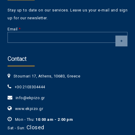
Stay up to date on our services. Leave us your e-mail and sign
up for our newsletter.
Email
*
CAPTCHA
This
Contact
question is
for testing
whether or
Stournari 17, Athens, 10683, Greece
not you are a
human visitor
+30 2103304444
and to
prevent
info@ekpizo.gr
automated
spam
www.ekpizo.gr
submissions.
5+2
Mon - Thu:
10:00 am - 2:00 pm
Closed
Sat - Sun: