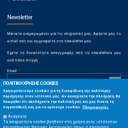
Newsletter
Μείνετε ενημερωμένοι για τις υπηρεσίες μας. Αφήστε μας το
e-mail σας και εγγραφείτε στο newsletter μας.
Έχετε τη δυνατότητα απεγγραφής από τα newsletters μας
ανά πάσα στιγμή
Email
*
ΠΟΛΙΤΙΚΗ ΧΡΗΣΗΣ COOKIES
CAPTCHA
Χρησιμοποιούμε cookies για τη διασφάλιση της καλύτερης
This
περιήγησης στον ιστότοπό μας. Αν συνεχίσετε την πλοήγηση, θα
Επικοινωνία
question is
θεωρηθεί ότι αποδέχεστε την πολιτική μας και μας δίνετε τη
for testing
Πληροφορίες
συγκατάθεσή σας για να ορίσουμε cookies.
whether or
Στουρνάρη 17, Αθήνα 10683
not you are a
Αναγκαία
human visitor
Τα απαραίτητα cookie βοηθούν στη χρήση ενός ιστότοπου
2103304444
and to
επιτρέποντας βασικές λειτουργίες όπως η πλοήγηση