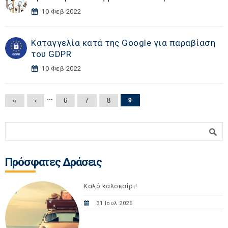
10 Φεβ 2022
Kαταγγελία κατά της Google για παραβίαση
του GDPR
10 Φεβ 2022
Σελίδες
…
«
‹
6
7
8
9
Φόρμα αναζήτησης
Αναζήτηση
Πρόσφατες Δράσεις
Καλό καλοκαίρι!
31 Ιουλ 2026