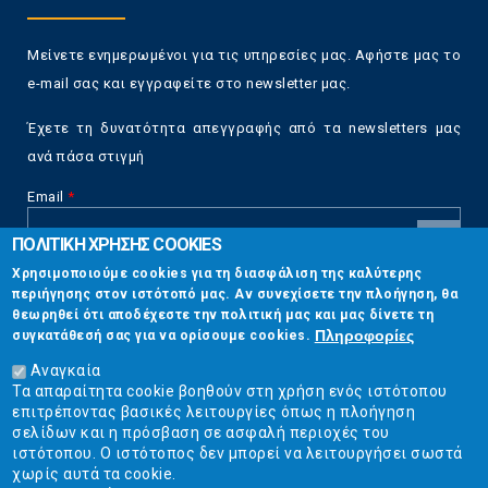
Μείνετε ενημερωμένοι για τις υπηρεσίες μας. Αφήστε μας το
e-mail σας και εγγραφείτε στο newsletter μας.
Έχετε τη δυνατότητα απεγγραφής από τα newsletters μας
ανά πάσα στιγμή
Email
*
ΠΟΛΙΤΙΚΗ ΧΡΗΣΗΣ COOKIES
CAPTCHA
Χρησιμοποιούμε cookies για τη διασφάλιση της καλύτερης
This
περιήγησης στον ιστότοπό μας. Αν συνεχίσετε την πλοήγηση, θα
Επικοινωνία
question is
θεωρηθεί ότι αποδέχεστε την πολιτική μας και μας δίνετε τη
for testing
Πληροφορίες
συγκατάθεσή σας για να ορίσουμε cookies.
whether or
Στουρνάρη 17, Αθήνα 10683
not you are a
Αναγκαία
human visitor
Τα απαραίτητα cookie βοηθούν στη χρήση ενός ιστότοπου
2103304444
and to
επιτρέποντας βασικές λειτουργίες όπως η πλοήγηση
prevent
σελίδων και η πρόσβαση σε ασφαλή περιοχές του
info@ekpizo.gr
automated
ιστότοπου. Ο ιστότοπος δεν μπορεί να λειτουργήσει σωστά
spam
χωρίς αυτά τα cookie.
www.ekpizo.gr
submissions.