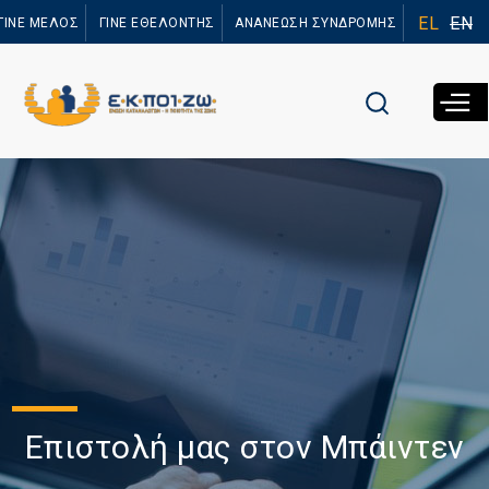
Παράκαμψη
EL
EN
ΓΙΝΕ ΜΕΛΟΣ
ΓΙΝΕ ΕΘΕΛΟΝΤΗΣ
ΑΝΑΝΕΩΣΗ ΣΥΝΔΡΟΜΗΣ
προς το
κυρίως
περιεχόμενο
Επιστολή μας στον Μπάιντεν