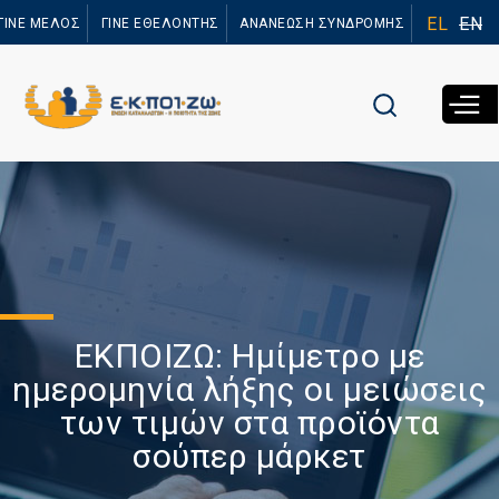
Παράκαμψη
EL
EN
ΓΙΝΕ ΜΕΛΟΣ
ΓΙΝΕ ΕΘΕΛΟΝΤΗΣ
ΑΝΑΝΕΩΣΗ ΣΥΝΔΡΟΜΗΣ
προς το
κυρίως
περιεχόμενο
ΕΚΠΟΙΖΩ: Ημίμετρο με
ημερομηνία λήξης οι μειώσεις
των τιμών στα προϊόντα
σούπερ μάρκετ