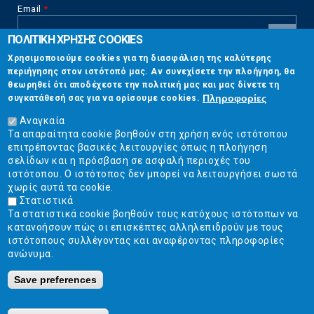
Email
*
ΠΟΛΙΤΙΚΗ ΧΡΗΣΗΣ COOKIES
CAPTCHA
Χρησιμοποιούμε cookies για τη διασφάλιση της καλύτερης
This
περιήγησης στον ιστότοπό μας. Αν συνεχίσετε την πλοήγηση, θα
Επικοινωνία
question is
θεωρηθεί ότι αποδέχεστε την πολιτική μας και μας δίνετε τη
for testing
Πληροφορίες
συγκατάθεσή σας για να ορίσουμε cookies.
whether or
Στουρνάρη 17, Αθήνα 10683
not you are a
Αναγκαία
human visitor
Τα απαραίτητα cookie βοηθούν στη χρήση ενός ιστότοπου
2103304444
and to
επιτρέποντας βασικές λειτουργίες όπως η πλοήγηση
prevent
σελίδων και η πρόσβαση σε ασφαλή περιοχές του
info@ekpizo.gr
automated
ιστότοπου. Ο ιστότοπος δεν μπορεί να λειτουργήσει σωστά
spam
χωρίς αυτά τα cookie.
www.ekpizo.gr
submissions.
Στατιστικά
Τα στατιστικά cookie βοηθούν τους κατόχους ιστότοπων να
5+2
Δευ - Πεμ:
10:00 πμ - 2:00 μμ
κατανοήσουν πώς οι επισκέπτες αλληλεπιδρούν με τους
Σάβ - Κυρ:
Κλειστά
ιστότοπους συλλέγοντας και αναφέροντας πληροφορίες
ανώνυμα.
Save preferences
Ε.Κ.ΠΟΙ.ΖΩ. | Ένωση Καταναλωτών - Η Ποιότητα Της Ζωής © 2019