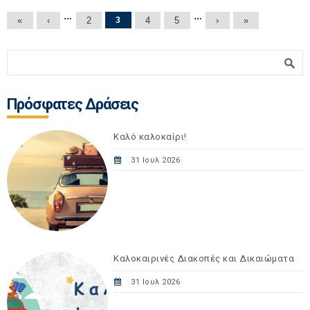
Σελίδες
…
…
«
‹
2
3
4
5
›
»
Φόρμα αναζήτησης
Αναζήτηση
Πρόσφατες Δράσεις
Καλό καλοκαίρι!
31 Ιουλ 2026
Καλοκαιρινές Διακοπές και Δικαιώματα
31 Ιουλ 2026