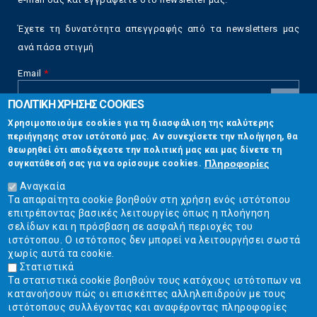
Έχετε τη δυνατότητα απεγγραφής από τα newsletters μας
ανά πάσα στιγμή
Email
*
ΠΟΛΙΤΙΚΗ ΧΡΗΣΗΣ COOKIES
CAPTCHA
Χρησιμοποιούμε cookies για τη διασφάλιση της καλύτερης
This
περιήγησης στον ιστότοπό μας. Αν συνεχίσετε την πλοήγηση, θα
Επικοινωνία
question is
θεωρηθεί ότι αποδέχεστε την πολιτική μας και μας δίνετε τη
for testing
Πληροφορίες
συγκατάθεσή σας για να ορίσουμε cookies.
whether or
Στουρνάρη 17, Αθήνα 10683
not you are a
Αναγκαία
human visitor
Τα απαραίτητα cookie βοηθούν στη χρήση ενός ιστότοπου
2103304444
and to
επιτρέποντας βασικές λειτουργίες όπως η πλοήγηση
prevent
σελίδων και η πρόσβαση σε ασφαλή περιοχές του
info@ekpizo.gr
automated
ιστότοπου. Ο ιστότοπος δεν μπορεί να λειτουργήσει σωστά
spam
χωρίς αυτά τα cookie.
www.ekpizo.gr
submissions.
Στατιστικά
Τα στατιστικά cookie βοηθούν τους κατόχους ιστότοπων να
5+2
Δευ - Πεμ:
10:00 πμ - 2:00 μμ
κατανοήσουν πώς οι επισκέπτες αλληλεπιδρούν με τους
Σάβ - Κυρ:
Κλειστά
ιστότοπους συλλέγοντας και αναφέροντας πληροφορίες