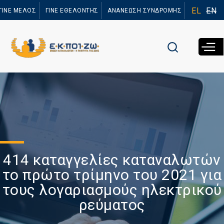
Παράκαμψη
EL
EN
ΓΙΝΕ ΜΕΛΟΣ
ΓΙΝΕ ΕΘΕΛΟΝΤΗΣ
ΑΝΑΝΕΩΣΗ ΣΥΝΔΡΟΜΗΣ
προς το
κυρίως
περιεχόμενο
414 καταγγελίες καταναλωτών
το πρώτο τρίμηνο του 2021 για
τους λογαριασμούς ηλεκτρικού
ρεύματος