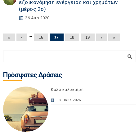
εξοικονόμηση ενέργειας και χρημάτων
(μέρος 2ο)
26 Απρ 2020
Σελίδες
…
«
‹
16
17
18
19
›
»
Φόρμα αναζήτησης
Αναζήτηση
Πρόσφατες Δράσεις
Καλό καλοκαίρι!
31 Ιουλ 2026