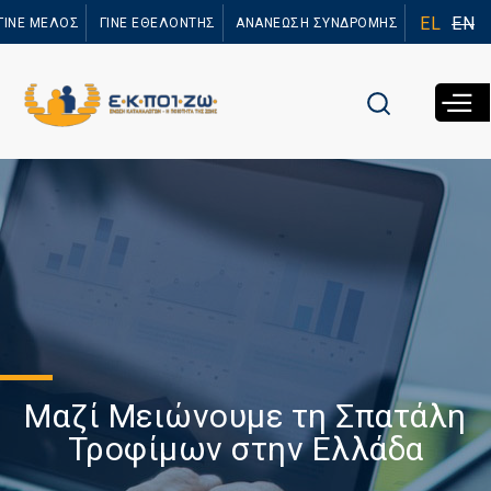
Παράκαμψη
EL
EN
ΓΙΝΕ ΜΕΛΟΣ
ΓΙΝΕ ΕΘΕΛΟΝΤΗΣ
ΑΝΑΝΕΩΣΗ ΣΥΝΔΡΟΜΗΣ
προς το
κυρίως
περιεχόμενο
Μαζί Μειώνουμε τη Σπατάλη
Τροφίμων στην Ελλάδα