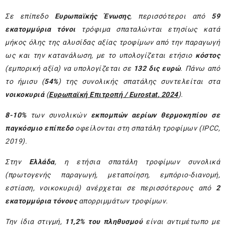
Σε επίπεδο
Ευρωπαϊκής Ένωσης
, περισσότεροι από
59
εκατομμύρια τόνοι
τρόφιμα σπαταλώνται ετησίως κατά
μήκος όλης της αλυσίδας αξίας τροφίμων από την παραγωγή
ως και την κατανάλωση, με το υπολογίζεται ετήσιο
κόστος
(εμπορική αξία) να υπολογίζεται σε
132 δις ευρώ
. Πάνω από
το ήμισυ (
54%
) της συνολικής σπατάλης συντελείται στα
νοικοκυριά
(
Ευρωπαϊκή Επιτροπή
/
Eurostat
, 2024
).
8-10%
των συνολικών
εκπομπών αερίων θερμοκηπίου σε
παγκόσμιο επίπεδο
οφείλονται στη σπατάλη τροφίμων (
IPCC
,
2019).
Στην
Ελλάδα
, η ετήσια σπατάλη τροφίμων συνολικά
(πρωτογενής παραγωγή, μεταποίηση, εμπόριο-διανομή,
εστίαση, νοικοκυριά) ανέρχεται σε περισσότερους από
2
εκατομμύρια τόνους
απορριμμάτων τροφίμων.
Την ίδια στιγμή,
11,2% του πληθυσμού
είναι αντιμέτωπο με