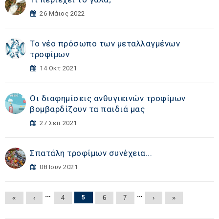
26 Μάιος 2022
Το νέο πρόσωπο των μεταλλαγμένων
τροφίμων
14 Οκτ 2021
Οι διαφημίσεις ανθυγιεινών τροφίμων
βομβαρδίζουν τα παιδιά μας
27 Σεπ 2021
Σπατάλη τροφίμων συνέχεια...
08 Ιουν 2021
Σελίδες
…
…
«
‹
4
5
6
7
›
»